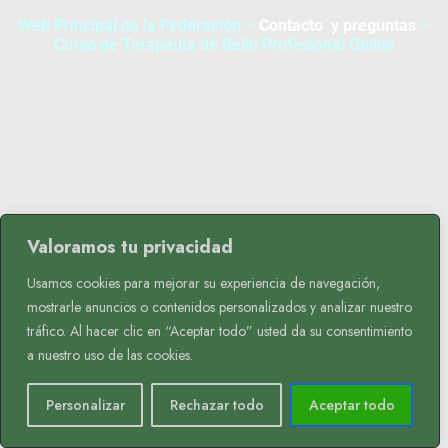
Web Principal de la Federación
–
Contacto y preguntas
–
Curso de Terapeuta de Reiki Profesional Online
Valoramos tu privacidad
Usamos cookies para mejorar su experiencia de navegación,
mostrarle anuncios o contenidos personalizados y analizar nuestro
tráfico. Al hacer clic en “Aceptar todo” usted da su consentimiento
a nuestro uso de las cookies.
Personalizar
Rechazar todo
Aceptar todo